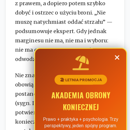
z prawem, a dopiero potem szybko
dobyć i ostrzec o użyciu broni. „Nie
muszę natychmiast oddać strzału” —
podsumowuje ekspert. Gdy jednak
marginesu nie ma, nie ma i wyboru:
nie ma czasu na rozmowę ani na
odwodzenie napastnika od ataku.
Nie znaczy to, że napadnięty ma
🏖️ LETNIA PROMOCJA
obowiązek uciekać. Przeciwnie — w
AKADEMIA OBRONY
postanowieniu z 27 kwietnia 2017 r.
(sygn. IV KK 116/17) Sąd Najwyższy
KONIECZNEJ
potwierdził, że „prawo do obrony
Prawo + praktyka + psychologia. Trzy
koniecznej przysługuje
perspektywy, jeden spójny program.