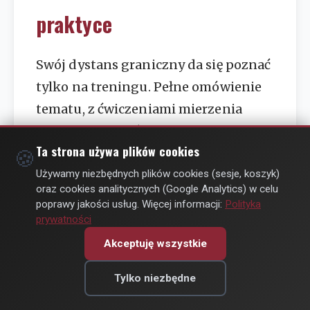
praktyce
Swój dystans graniczny da się poznać
tylko na treningu. Pełne omówienie
tematu, z ćwiczeniami mierzenia
własnej odległości, znajdziesz w
Ta strona używa plików cookies
Akademii obrony koniecznej
.
🍪
Używamy niezbędnych plików cookies (sesje, koszyk)
oraz cookies analitycznych (Google Analytics) w celu
poprawy jakości usług. Więcej informacji:
Polityka
prywatności
Akceptuję wszystkie
Materiał edukacyjny, nie porada
prawna.
Ten tekst wyjaśnia ogólne
Tylko niezbędne
zasady i praktykę oceny sytuacji