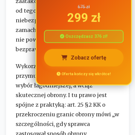
zaatakowanemu zawsze i niezależnie
675 zł
od tego, czy mógł uniknąć
299 zł
niebezpieczeństwa związanego z
zamachem przez ucieczkę”, bo prawo
Oszczędzasz 376 zł!
nie powinno ustępować przed
bezprawiem.
Zobacz ofertę
Wykorzystanie marginesu to więc nie
Oferta kończy się wkrótce!
przymus odwrotu, lecz świadomy
wybór łagodniejszej, a wciąż
skutecznej obrony. I tu prawo jest
spójne z praktyką: art. 25 §2 KK o
przekroczeniu granic obrony mówi „w
szczególności, gdy sprawca
zastosował sposób obrony