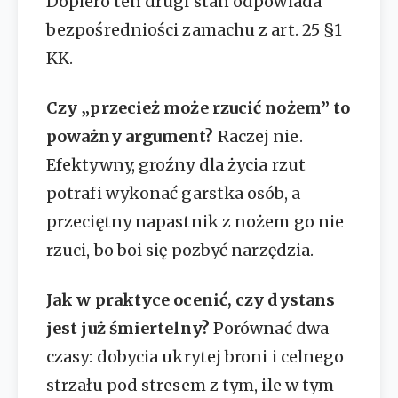
Dopiero ten drugi stan odpowiada
bezpośredniości zamachu z art. 25 §1
KK.
Czy „przecież może rzucić nożem” to
poważny argument?
Raczej nie.
Efektywny, groźny dla życia rzut
potrafi wykonać garstka osób, a
przeciętny napastnik z nożem go nie
rzuci, bo boi się pozbyć narzędzia.
Jak w praktyce ocenić, czy dystans
jest już śmiertelny?
Porównać dwa
czasy: dobycia ukrytej broni i celnego
strzału pod stresem z tym, ile w tym