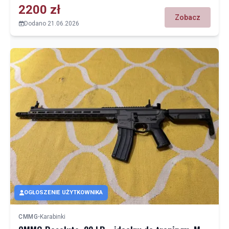
2200 zł
Zobacz
Dodano 21.06.2026
OGŁOSZENIE UŻYTKOWNIKA
CMMG
•
Karabinki