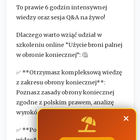
To prawie 6 godzin intensywnej
wiedzy oraz sesja Q&A na żywo!
Dlaczego warto wziąć udział w
szkoleniu online “Użycie broni palnej
w obronie koniecznej”: 🤔
✅ **Otrzymasz kompleksową wiedzę
z zakresu obrony koniecznej**:
Poznasz zasady obrony koniecznej
zgodne z polskim prawem, analizę
wyroków oraz praktyczne wskazówki.
✅ **Ponad 6 godzin materiałów
wideo**: Ekspert z 35-letnim