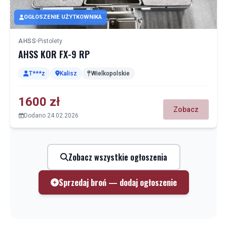
OGŁOSZENIE UŻYTKOWNIKA
AHSS
•
Pistolety
AHSS KOR FX-9 RP
T***z
Kalisz
Wielkopolskie
1600 zł
Zobacz
Dodano 24.02.2026
Zobacz wszystkie ogłoszenia
Sprzedaj broń — dodaj ogłoszenie