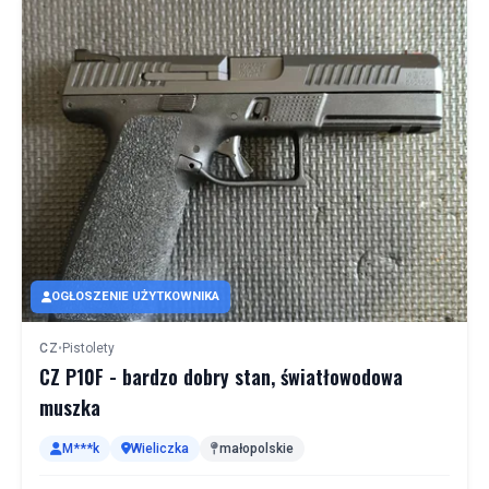
OGŁOSZENIE UŻYTKOWNIKA
CZ
•
Pistolety
CZ P10F - bardzo dobry stan, światłowodowa
muszka
M***k
Wieliczka
małopolskie