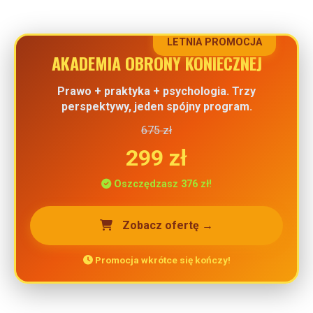
LETNIA PROMOCJA
AKADEMIA OBRONY KONIECZNEJ
Prawo + praktyka + psychologia. Trzy
perspektywy, jeden spójny program.
675 zł
299 zł
Oszczędzasz 376 zł!
Zobacz ofertę →
Promocja wkrótce się kończy!