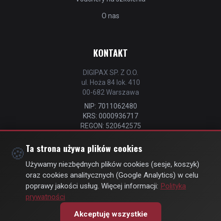
O nas
KONTAKT
DIGIPAX SP. Z O.O.
ul. Hoża 84 lok. 410
00-682 Warszawa
NIP: 7011062480
KRS: 0000936717
REGON: 520642575
📧
kontakt@strefastrzelca.pl
Ta strona używa plików cookies
🍪
📞 732 106 076
Używamy niezbędnych plików cookies (sesje, koszyk)
oraz cookies analitycznych (Google Analytics) w celu
poprawy jakości usług. Więcej informacji:
Polityka
prywatności
© Copyright 2026 | by
DIGIPAX
| All Rights Reserved
Akceptuję wszystkie