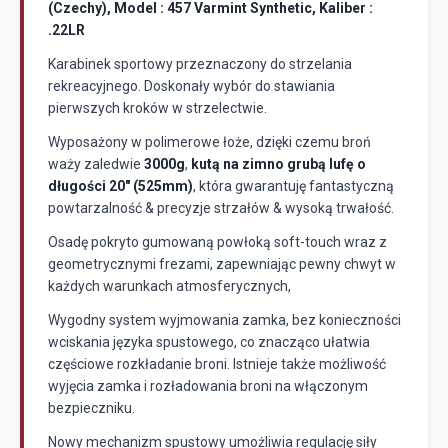
(Czechy), Model : 457 Varmint Synthetic, Kaliber :
.22LR
Karabinek sportowy przeznaczony do strzelania
rekreacyjnego. Doskonały wybór do stawiania
pierwszych kroków w strzelectwie.
Wyposażony w
polimerowe łoże
, dzięki czemu broń
waży zaledwie
3000g
,
kutą na zimno grubą lufę o
długości 20" (525mm)
, która gwarantuję fantastyczną
powtarzalność & precyzje strzałów & wysoką trwałość.
Osadę pokryto gumowaną powłoką soft-touch
wraz z
geometrycznymi frezami, zapewniając pewny chwyt w
każdych warunkach atmosferycznych,
Wygodny system wyjmowania zamka, bez konieczności
wciskania języka spustowego, co znacząco ułatwia
częściowe rozkładanie broni. Istnieje także możliwość
wyjęcia zamka i rozładowania broni na włączonym
bezpieczniku.
Nowy mechanizm spustowy umożliwia
regulację siły