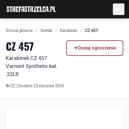
Strona główna
/
Giełda
/
Karabinki
/
CZ 457
CZ 457
Dodaj ogłoszenie
Karabinek CZ 457
Varmint Synthetic kal.
.22LR
CZ
Dodano 22 stycznia 2026