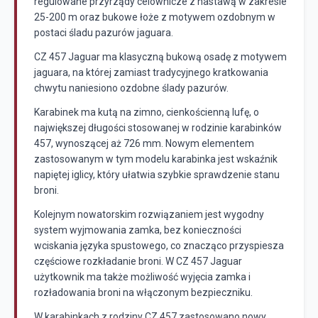
regulowane przyrządy celownicze z nastawą w zakresie
25-200 m oraz bukowe łoże z motywem ozdobnym w
postaci śladu pazurów jaguara.
CZ 457 Jaguar ma klasyczną bukową osadę z motywem
jaguara, na której zamiast tradycyjnego kratkowania
chwytu naniesiono ozdobne ślady pazurów.
Karabinek ma kutą na zimno, cienkościenną lufę, o
największej długości stosowanej w rodzinie karabinków
457, wynoszącej aż 726 mm. Nowym elementem
zastosowanym w tym modelu karabinka jest wskaźnik
napiętej iglicy, który ułatwia szybkie sprawdzenie stanu
broni.
Kolejnym nowatorskim rozwiązaniem jest wygodny
system wyjmowania zamka, bez konieczności
wciskania języka spustowego, co znacząco przyspiesza
częściowe rozkładanie broni. W CZ 457 Jaguar
użytkownik ma także możliwość wyjęcia zamka i
rozładowania broni na włączonym bezpieczniku.
W karabinkach z rodziny CZ 457 zastosowano nowy