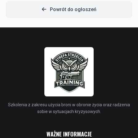
Powrót do ogłoszeń
Szkolenia z zakresu użycia broni w obronie życia oraz radzenia
sobie w sytuacjach kryzysowych.
WAŻNE INFORMACJE