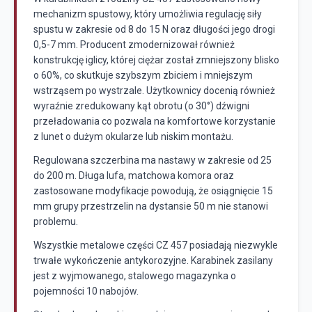
mechanizm spustowy, który umożliwia regulację siły
spustu w zakresie od 8 do 15 N oraz długości jego drogi
0,5-7 mm. Producent zmodernizował również
konstrukcję iglicy, której ciężar został zmniejszony blisko
o 60%, co skutkuje szybszym zbiciem i mniejszym
wstrząsem po wystrzale. Użytkownicy docenią również
wyraźnie zredukowany kąt obrotu (o 30°) dźwigni
przeładowania co pozwala na komfortowe korzystanie
z lunet o dużym okularze lub niskim montażu.
Regulowana szczerbina ma nastawy w zakresie od 25
do 200 m. Długa lufa, matchowa komora oraz
zastosowane modyfikacje powodują, że osiągnięcie 15
mm grupy przestrzelin na dystansie 50 m nie stanowi
problemu.
Wszystkie metalowe części CZ 457 posiadają niezwykle
trwałe wykończenie antykorozyjne. Karabinek zasilany
jest z wyjmowanego, stalowego magazynka o
pojemności 10 nabojów.