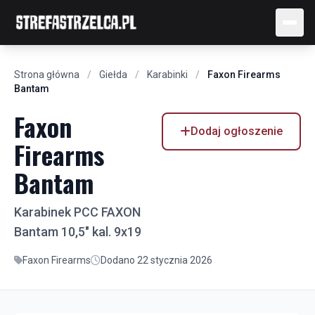
Strona główna
/
Giełda
/
Karabinki
/
Faxon Firearms
Bantam
Faxon
Dodaj ogłoszenie
Firearms
Bantam
Karabinek PCC FAXON
Bantam 10,5" kal. 9x19
Faxon Firearms
Dodano 22 stycznia 2026