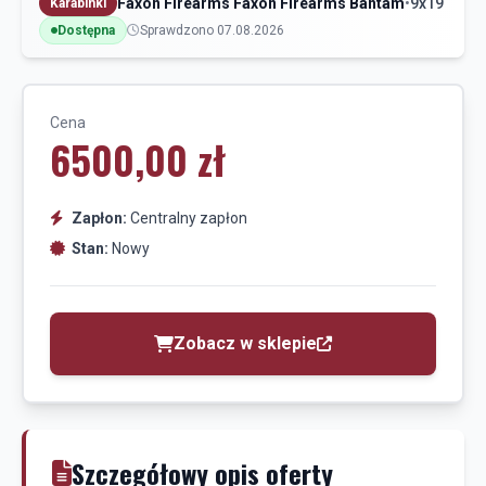
Faxon Firearms Faxon Firearms Bantam
•
9x19
Karabinki
Dostępna
Sprawdzono 07.08.2026
Cena
6500,00 zł
Zapłon:
Centralny zapłon
Stan:
Nowy
Zobacz w sklepie
Szczegółowy opis oferty