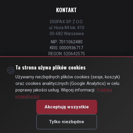
KONTAKT
DIGIPAX SP. Z O.O.
ul. Hoża 84 lok. 410
00-682 Warszawa
NIP: 7011062480
KRS: 0000936717
REGON: 520642575
📧
kontakt@strefastrzelca.pl
Ta strona używa plików cookies
🍪
📞 732 106 076
Używamy niezbędnych plików cookies (sesje, koszyk)
oraz cookies analitycznych (Google Analytics) w celu
poprawy jakości usług. Więcej informacji:
Polityka
prywatności
© Copyright 2026 | by
DIGIPAX
| All Rights Reserved
Akceptuję wszystkie
🍪 Zmień ustawienia prywatności
Tylko niezbędne