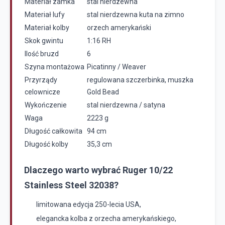
Materiał zamka
stal nierdzewna
Materiał lufy
stal nierdzewna kuta na zimno
Materiał kolby
orzech amerykański
Skok gwintu
1:16 RH
Ilość bruzd
6
Szyna montażowa
Picatinny / Weaver
Przyrządy
regulowana szczerbinka, muszka
celownicze
Gold Bead
Wykończenie
stal nierdzewna / satyna
Waga
2223 g
Długość całkowita
94 cm
Długość kolby
35,3 cm
Dlaczego warto wybrać Ruger 10/22
Stainless Steel 32038?
limitowana edycja 250-lecia USA,
elegancka kolba z orzecha amerykańskiego,