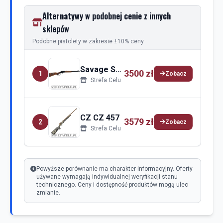
Alternatywy w podobnej cenie z innych
sklepów
Podobne pistolety w zakresie ±10% ceny
Savage Savage Revel
3500 zł
1
Zobacz
Strefa Celu
CZ CZ 457
3579 zł
2
Zobacz
Strefa Celu
Powyższe porównanie ma charakter informacyjny. Oferty
używane wymagają indywidualnej weryfikacji stanu
technicznego. Ceny i dostępność produktów mogą ulec
zmianie.