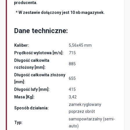
producenta.
* W zestawie dołączony jest 10 nb magazynek.
Dane techniczne:
Kaliber:
5,56x45 mm
Prędkość wylotowa [m/s]:
715
Długość całkowita
885
rozłożony [mm]:
Długość całkowita złożony
655
[mm]:
Długość lufy [mm]:
415
Masa [Kg]:
3,42
zamek ryglowany
Sposób działania:
poprzez obrót
samopowtarzalny (semi-
Typ:
auto)