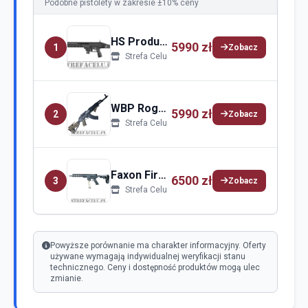
Podobne pistolety w zakresie ±10% ceny
HS Produkt HS Produkt KUNA
5990 zł
1
Zobacz
Strefa Celu
WBP Rogów WBP Rogów JACK
5990 zł
2
Zobacz
Strefa Celu
Faxon Firearms Faxon Firearms Bantam
6500 zł
3
Zobacz
Strefa Celu
Powyższe porównanie ma charakter informacyjny. Oferty
używane wymagają indywidualnej weryfikacji stanu
technicznego. Ceny i dostępność produktów mogą ulec
zmianie.