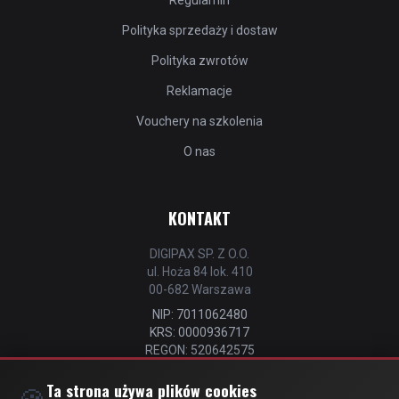
Regulamin
Polityka sprzedaży i dostaw
Polityka zwrotów
Reklamacje
Vouchery na szkolenia
O nas
KONTAKT
DIGIPAX SP. Z O.O.
ul. Hoża 84 lok. 410
00-682 Warszawa
NIP: 7011062480
KRS: 0000936717
REGON: 520642575
📧
kontakt@strefastrzelca.pl
Ta strona używa plików cookies