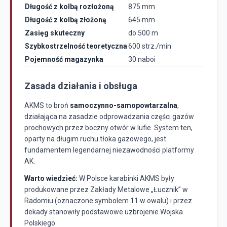
Długość z kolbą rozłożoną
875 mm
Długość z kolbą złożoną
645 mm
Zasięg skuteczny
do 500 m
Szybkostrzelność teoretyczna
600 strz./min
Pojemność magazynka
30 naboi
Zasada działania i obsługa
AKMS to broń
samoczynno-samopowtarzalna
,
działająca na zasadzie odprowadzania części gazów
prochowych przez boczny otwór w lufie. System ten,
oparty na długim ruchu tłoka gazowego, jest
fundamentem legendarnej niezawodności platformy
AK.
Warto wiedzieć:
W Polsce karabinki AKMS były
produkowane przez Zakłady Metalowe „Łucznik” w
Radomiu (oznaczone symbolem 11 w owalu) i przez
dekady stanowiły podstawowe uzbrojenie Wojska
Polskiego.