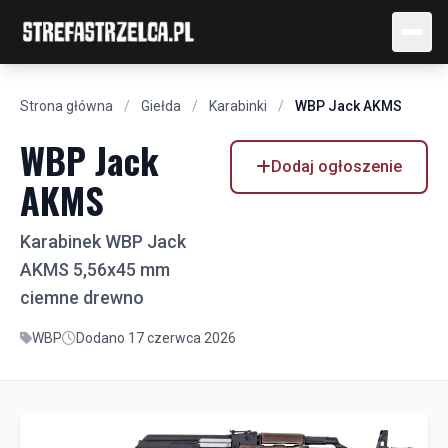
Strona główna
/
Giełda
/
Karabinki
/
WBP Jack AKMS
WBP Jack
Dodaj ogłoszenie
AKMS
Karabinek WBP Jack
AKMS 5,56x45 mm
ciemne drewno
WBP
Dodano 17 czerwca 2026