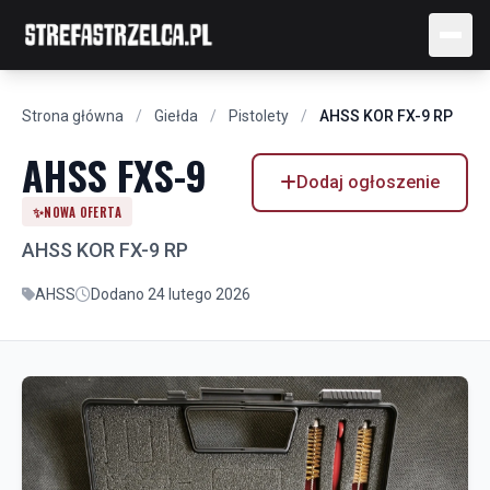
Strona główna
/
Giełda
/
Pistolety
/
AHSS KOR FX-9 RP
AHSS FXS-9
Dodaj ogłoszenie
✨
NOWA OFERTA
AHSS KOR FX-9 RP
AHSS
Dodano 24 lutego 2026