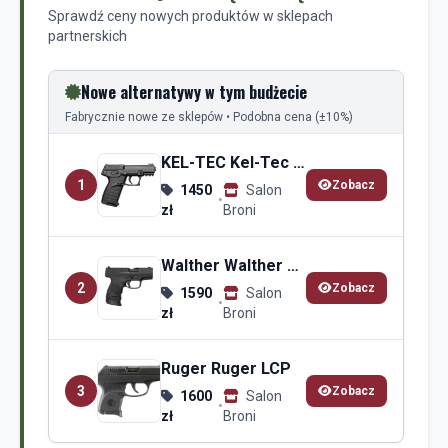
Sprawdź ceny nowych produktów w sklepach
partnerskich
Nowe alternatywy w tym budżecie
Fabrycznie nowe ze sklepów • Podobna cena (±10%)
KEL-TEC Kel-Tec P17
1
Zobacz
1450
Salon
•
zł
Broni
Walther Walther PPS M2
2
Zobacz
1590
Salon
•
zł
Broni
Ruger Ruger LCP
3
Zobacz
1600
Salon
•
zł
Broni