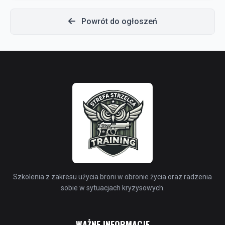
Powrót do ogłoszeń
Szkolenia z zakresu użycia broni w obronie życia oraz radzenia
sobie w sytuacjach kryzysowych.
WAŻNE INFORMACJE