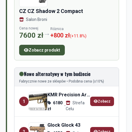
CZ CZ Shadow 2 Compact
Salon Broni
Cena nowej
Różnica
→
7600 zł
+800 zł
(+11.8%)
Zobacz produkt
Nowe alternatywy w tym budżecie
Fabrycznie nowe ze sklepów • Podobna cena (±10%)
KMR Precision Arms KMR Precision Arms S-02
1
Zobacz
6180
Strefa
•
zł
Celu
Glock Glock 43
2
Zobacz