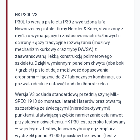
HK P30L V3
P30L to wersja pistoletu P30 z wydłużoną lufą.
Nowoczesny pistolet firmy Heckler & Koch, stworzony z
myślą o wymagających zastosowaniach służbowych i
ochrony. Łączy tradycyjne rozwiązania (możliwy
mechanizm kurkowy oraz tryby DA/SA) z
zaawansowaną, lekką konstrukcją polimerowego
szkieletu. Dzięki wymiennym panelom chwytu (oba boki
+ grzbiet) pistolet daje możliwość dopasowania
ergonomii — łącznie do 27 fabrycznych kombinacji, co
pozwala idealnie ustawić broń do dłoni strzelca.
Wersja V3 posiada standardową przednią szynę MIL-
SPEC 1913 do montażu latarek i laserów oraz otwartą
szczerbinkę ze świecącymi (nieradioaktywnymi)
punktami, ułatwiającą szybkie namierzanie celu nawet
przy słabym oświetleniu. HK P30 jest szeroko testowany
— w jednym z testów, losowo wybrany egzemplarz
wystrzelił ponad 91 000 pocisków bez awarii (test z