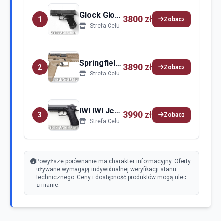
Glock Glock 19
3800 zł
1
Zobacz
Strefa Celu
Springfield Springfield Armory Echelon
3890 zł
2
Zobacz
Strefa Celu
IWI IWI Jericho 941
3990 zł
3
Zobacz
Strefa Celu
Powyższe porównanie ma charakter informacyjny. Oferty
używane wymagają indywidualnej weryfikacji stanu
technicznego. Ceny i dostępność produktów mogą ulec
zmianie.