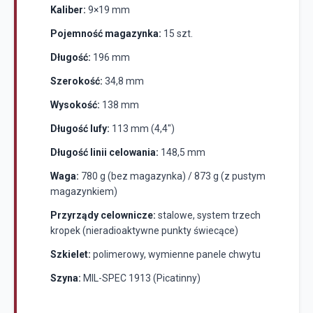
Kaliber:
9×19 mm
Pojemność magazynka:
15 szt.
Długość:
196 mm
Szerokość:
34,8 mm
Wysokość:
138 mm
Długość lufy:
113 mm (4,4")
Długość linii celowania:
148,5 mm
Waga:
780 g (bez magazynka) / 873 g (z pustym
magazynkiem)
Przyrządy celownicze:
stalowe, system trzech
kropek (nieradioaktywne punkty świecące)
Szkielet:
polimerowy, wymienne panele chwytu
Szyna:
MIL-SPEC 1913 (Picatinny)