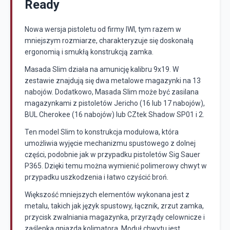
Ready
Nowa wersja pistoletu od firmy IWI, tym razem w
mniejszym rozmiarze, charakteryzuje się doskonałą
ergonomią i smukłą konstrukcją zamka.
Masada Slim działa na amunicję kalibru 9x19. W
zestawie znajdują się dwa metalowe magazynki na 13
nabojów. Dodatkowo, Masada Slim może być zasilana
magazynkami z pistoletów Jericho (16 lub 17 nabojów),
BUL Cherokee (16 nabojów) lub CZtek Shadow SP01 i 2.
Ten model Slim to konstrukcja modułowa, która
umożliwia wyjęcie mechanizmu spustowego z dolnej
części, podobnie jak w przypadku pistoletów Sig Sauer
P365. Dzięki temu można wymienić polimerowy chwyt w
przypadku uszkodzenia i łatwo czyścić broń.
Większość mniejszych elementów wykonana jest z
metalu, takich jak język spustowy, łącznik, zrzut zamka,
przycisk zwalniania magazynka, przyrządy celownicze i
zaślepka gniazda kolimatora. Moduł chwytu jest