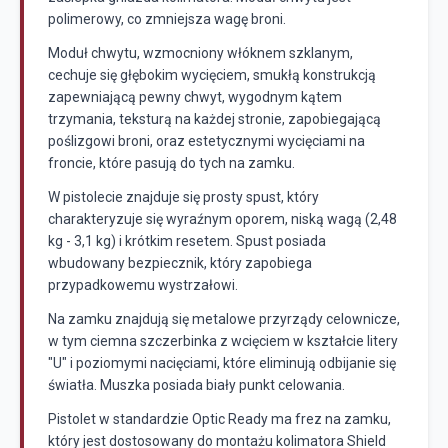
polimerowy, co zmniejsza wagę broni.
Moduł chwytu, wzmocniony włóknem szklanym,
cechuje się głębokim wycięciem, smukłą konstrukcją
zapewniającą pewny chwyt, wygodnym kątem
trzymania, teksturą na każdej stronie, zapobiegającą
poślizgowi broni, oraz estetycznymi wycięciami na
froncie, które pasują do tych na zamku.
W pistolecie znajduje się prosty spust, który
charakteryzuje się wyraźnym oporem, niską wagą (2,48
kg - 3,1 kg) i krótkim resetem. Spust posiada
wbudowany bezpiecznik, który zapobiega
przypadkowemu wystrzałowi.
Na zamku znajdują się metalowe przyrządy celownicze,
w tym ciemna szczerbinka z wcięciem w kształcie litery
"U" i poziomymi nacięciami, które eliminują odbijanie się
światła. Muszka posiada biały punkt celowania.
Pistolet w standardzie Optic Ready ma frez na zamku,
który jest dostosowany do montażu kolimatora Shield