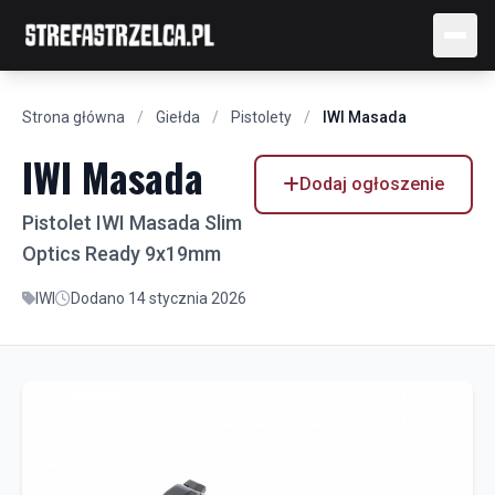
Strona główna
/
Giełda
/
Pistolety
/
IWI Masada
IWI Masada
Dodaj ogłoszenie
Pistolet IWI Masada Slim
Optics Ready 9x19mm
IWI
Dodano 14 stycznia 2026