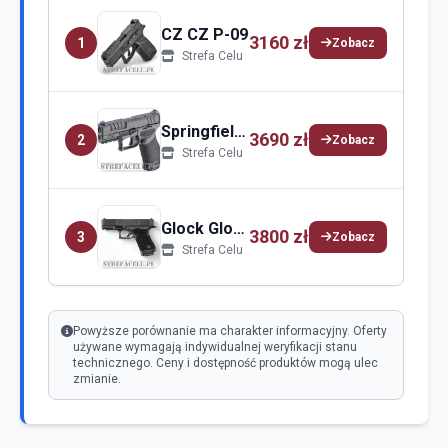
CZ CZ P-09
3160 zł
1
Zobacz
Strefa Celu
Springfield Springfield Armory Echelon
3690 zł
2
Zobacz
Strefa Celu
Glock Glock 19
3800 zł
3
Zobacz
Strefa Celu
Powyższe porównanie ma charakter informacyjny. Oferty
używane wymagają indywidualnej weryfikacji stanu
technicznego. Ceny i dostępność produktów mogą ulec
zmianie.