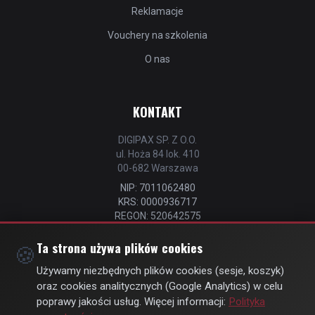
Reklamacje
Vouchery na szkolenia
O nas
KONTAKT
DIGIPAX SP. Z O.O.
ul. Hoża 84 lok. 410
00-682 Warszawa
NIP: 7011062480
KRS: 0000936717
REGON: 520642575
📧
kontakt@strefastrzelca.pl
Ta strona używa plików cookies
🍪
📞 732 106 076
Używamy niezbędnych plików cookies (sesje, koszyk)
oraz cookies analitycznych (Google Analytics) w celu
poprawy jakości usług. Więcej informacji:
Polityka