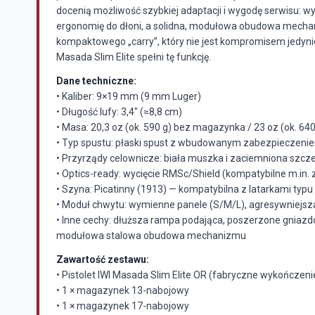
docenią możliwość szybkiej adaptacji i wygodę serwisu:
ergonomię do dłoni, a solidna, modułowa obudowa mechan
kompaktowego „carry”, który nie jest kompromisem jedyni
Masada Slim Elite spełni tę funkcję.
Dane techniczne:
• Kaliber: 9×19 mm (9 mm Luger)
• Długość lufy: 3,4″ (≈8,8 cm)
• Masa: 20,3 oz (ok. 590 g) bez magazynka / 23 oz (ok. 
• Typ spustu: płaski spust z wbudowanym zabezpieczeniem
• Przyrządy celownicze: biała muszka i zaciemniona szcz
• Optics-ready: wycięcie RMSc/Shield (kompatybilne m.in.
• Szyna: Picatinny (1913) — kompatybilna z latarkami typ
• Moduł chwytu: wymienne panele (S/M/L), agresywniejsza
• Inne cechy: dłuższa rampa podająca, poszerzone gniaz
modułowa stalowa obudowa mechanizmu
Zawartość zestawu:
• Pistolet IWI Masada Slim Elite OR (fabryczne wykończeni
• 1 × magazynek 13-nabojowy
• 1 × magazynek 17-nabojowy