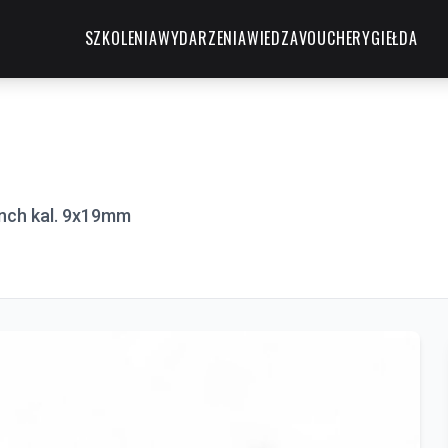
SZKOLENIA
WYDARZENIA
WIEDZA
VOUCHERY
GIEŁDA
 inch kal. 9x19mm