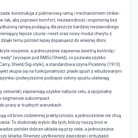
asada: konstrukcja z polimerową ramą i mechanizmem striker-
ów tak, aby poprawić komfort, niezawodność i ergonomię bez
e wydłużoną rampę podającą dla jeszcze bardziej niezawodnego
ewniający lepsze czucie i reset oraz nowy moduł chwytu z
ięki temu pistolet lepiej dopasujesz do własnej dłoni.
 ukryte noszenie, a jednocześnie zapewnia świetną kontrolę i
s-ready” (wycięcie pod RMSc/Shield), co pozwala szybko
rry, Shield/Sig-style), a standardowa szyna Picatinny (1913)
ekt skupia się na funkcjonalności: płaski spust z wbudowanym
zynka i podwyższone podcięcie osłony spustu ułatwiają
y celownik) zapewniają szybkie nabycie celu, a opcjonalny
w segmencie subcompact.
y do pracy w trudnych warunkach.
ują od broni codziennej praktyczności, a jednocześnie nie chcą
ania. To doskonały wybór dla tych, którzy noszą broń w
wadze pistolet dobrze układa się przy ciele, a jednocześnie
 czy latarka. Również użytkownicy zawodowi i entuzjaści