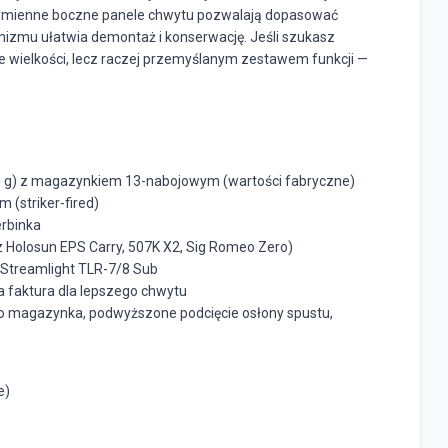
 wymienne boczne panele chwytu pozwalają dopasować
izmu ułatwia demontaż i konserwację. Jeśli szukasz
e wielkości, lecz raczej przemyślanym zestawem funkcji —
640 g) z magazynkiem 13-nabojowym (wartości fabryczne)
 (striker-fired)
erbinka
 z Holosun EPS Carry, 507K X2, Sig Romeo Zero)
u Streamlight TLR-7/8 Sub
 faktura dla lepszego chwytu
do magazynka, podwyższone podcięcie osłony spustu,
e)