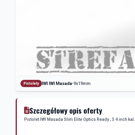
IWI IWI Masada
•
9x19mm
Pistolety
Szczegółowy opis oferty
Pistolet IWI Masada Slim Elite Optics Ready , 3.4 inch k