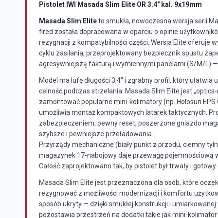
Pistolet IWI Masada Slim Elite OR 3.4" kal. 9x19mm
Masada Slim Elite
to smukła, nowoczesna wersja serii M
fired została dopracowana w oparciu o opinie użytkownik
rezygnacji z kompatybilności części. Wersja Elite oferuj
cyklu zasilania, przeprojektowany bezpiecznik spustu zap
agresywniejszą fakturą i wymiennymi panelami (S/M/L) — dz
Model ma lufę długości 3,4" i zgrabny profil, który ułatwia
celność podczas strzelania. Masada Slim Elite jest „optic
zamontować popularne mini-kolimatory (np. Holosun EPS Ca
umożliwia montaż kompaktowych latarek taktycznych. Proj
zabezpieczeniem, pewny reset, poszerzone gniazdo maga
szybsze i pewniejsze przeładowania.
Przyrządy mechaniczne (biały punkt z przodu, ciemny tyln
magazynek 17-nabojowy daje przewagę pojemnościową 
Całość zaprojektowano tak, by pistolet był trwały i gotow
Masada Slim Elite jest przeznaczona dla osób, które oczek
rezygnować z możliwości modernizacji i komfortu użytkow
sposób ukryty — dzięki smukłej konstrukcji i umiarkowanej 
pozostawia przestrzeń na dodatki takie jak mini-kolimator