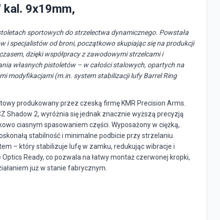
 kal. 9x19mm,
pistoletach sportowych do strzelectwa dynamicznego. Powstała
 i specjalistów od broni, początkowo skupiając się na produkcji
 czasem, dzięki współpracy z zawodowymi strzelcami i
ania własnych pistoletów – w całości stalowych, opartych na
 modyfikacjami (m.in. system stabilizacji lufy Barrel Ring
portowy produkowany przez czeską firmę KMR Precision Arms.
 Shadow 2, wyróżnia się jednak znacznie wyższą precyzją
ątkowo ciasnym spasowaniem części. Wyposażony w ciężką,
skonałą stabilność i minimalne podbicie przy strzelaniu.
 – który stabilizuje lufę w zamku, redukując wibracje i
ie Optics Ready, co pozwala na łatwy montaż czerwonej kropki,
ziałaniem już w stanie fabrycznym.