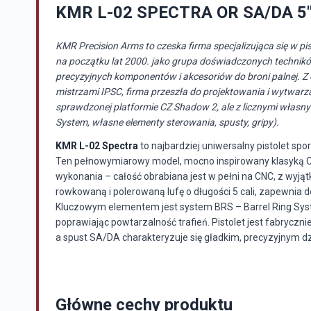
KMR L-02 SPECTRA OR SA/DA 5"
KMR Precision Arms to czeska firma specjalizująca się w 
na początku lat 2000. jako grupa doświadczonych techników
precyzyjnych komponentów i akcesoriów do broni palnej. Z
mistrzami IPSC, firma przeszła do projektowania i wytwarz
sprawdzonej platformie CZ Shadow 2, ale z licznymi własnymi
System, własne elementy sterowania, spusty, gripy).
KMR L-02 Spectra
to najbardziej uniwersalny pistolet s
Ten pełnowymiarowy model, mocno inspirowany klasyką CZ
wykonania – całość obrabiana jest w pełni na CNC, z wyj
rowkowaną i polerowaną lufę o długości 5 cali, zapewnia do
Kluczowym elementem jest system BRS – Barrel Ring System
poprawiając powtarzalność trafień. Pistolet jest fabryczn
a spust SA/DA charakteryzuje się gładkim, precyzyjnym d
Główne cechy produktu