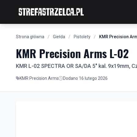
Strona główna
/
Giełda
/
Pistolety
/
KMR Precision Ar
KMR Precision Arms L-02
KMR L-02 SPECTRA OR SA/DA 5" kal. 9x19mm, C
KMR Precision Arms
Dodano 16 lutego 2026