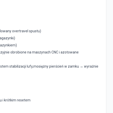
lowany overtravel spustu)
agazynki)
gazynkiem)
recyzyjnie obrobione na maszynach CNC i azotowane
stem stabilizacji lufy,mosiężny pierścień w zamku → wyraźnie
u i krótkim resetem