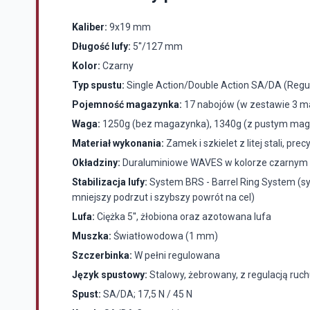
Kaliber:
9x19 mm
Długość lufy:
5''/127 mm
Kolor:
Czarny
Typ spustu:
Single Action/Double Action SA/DA (Regu
Pojemność magazynka:
17 nabojów (w zestawie 3 m
Waga:
1250g (bez magazynka), 1340g (z pustym ma
Materiał wykonania:
Zamek i szkielet z litej stali, p
Okładziny:
Duraluminiowe WAVES w kolorze czarnym
Stabilizacja lufy:
System BRS - Barrel Ring System (sy
mniejszy podrzut i szybszy powrót na cel)
Lufa:
Ciężka 5'', żłobiona oraz azotowana lufa
Muszka:
Światłowodowa (1 mm)
Szczerbinka:
W pełni regulowana
Język spustowy:
Stalowy, żebrowany, z regulacją ruch
Spust:
SA/DA; 17,5 N / 45 N