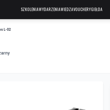
SZKOLENIA
WYDARZENIA
WIEDZA
VOUCHERY
GIEŁDA
ms L-02
zarny