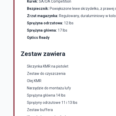
Kurek:
SA/DA Competition
Bezpiecznik:
Powiększone lewe skrzydełko, z prawej s
Zrzut magazynka:
Regulowany, duraluminiowy w kol
Sprężyna odrzutowa:
12 lbs
Sprężyna główna:
17 lbs
Optics Ready
Zestaw zawiera
Skrzynka KMR na pistolet
Zestaw do czyszczenia
Olej KMR
Narzędzie do montażu lufy
Sprężyna główna 14 lbs
Sprężyny odrzutowe 11 i 13 lbs
Zestaw buffera