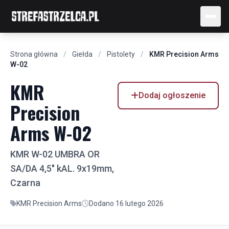
Strona główna
/
Giełda
/
Pistolety
/
KMR Precision Arms
W-02
KMR
Dodaj ogłoszenie
Precision
Arms W-02
KMR W-02 UMBRA OR
SA/DA 4,5" kAL. 9x19mm,
Czarna
KMR Precision Arms
Dodano 16 lutego 2026