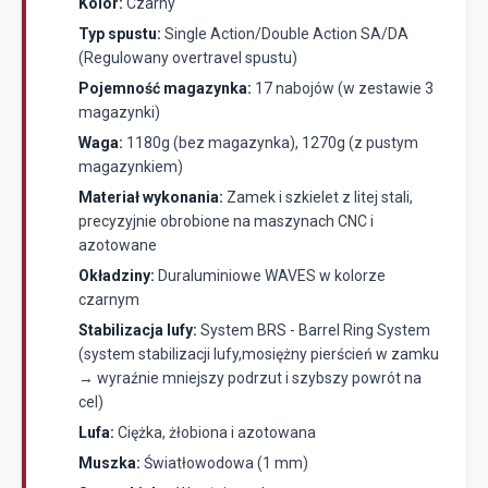
Kolor:
Czarny
Typ spustu:
Single Action/Double Action SA/DA
(Regulowany overtravel spustu)
Pojemność magazynka:
17 nabojów (w zestawie 3
magazynki)
Waga:
1180g (bez magazynka), 1270g (z pustym
magazynkiem)
Materiał wykonania:
Zamek i szkielet z litej stali,
precyzyjnie obrobione na maszynach CNC i
azotowane
Okładziny:
Duraluminiowe WAVES w kolorze
czarnym
Stabilizacja lufy:
System BRS - Barrel Ring System
(system stabilizacji lufy,mosiężny pierścień w zamku
→ wyraźnie mniejszy podrzut i szybszy powrót na
cel)
Lufa:
Ciężka, żłobiona i azotowana
Muszka:
Światłowodowa (1 mm)