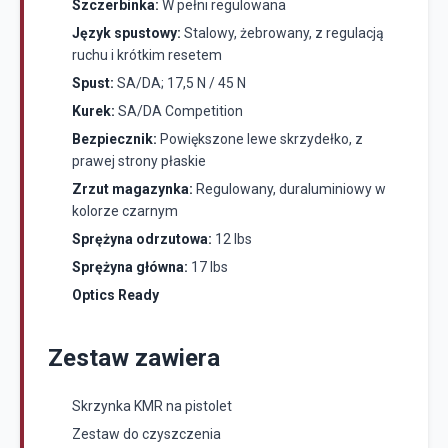
Szczerbinka:
W pełni regulowana
Język spustowy:
Stalowy, żebrowany, z regulacją
ruchu i krótkim resetem
Spust:
SA/DA; 17,5 N / 45 N
Kurek:
SA/DA Competition
Bezpiecznik:
Powiększone lewe skrzydełko, z
prawej strony płaskie
Zrzut magazynka:
Regulowany, duraluminiowy w
kolorze czarnym
Sprężyna odrzutowa:
12 lbs
Sprężyna główna:
17 lbs
Optics Ready
Zestaw zawiera
Skrzynka KMR na pistolet
Zestaw do czyszczenia