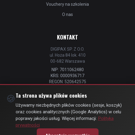
Vouchery na szkolenia
O nas
KONTAKT
DIGIPAX SP. Z O.O.
ul. Hoża 84 lok. 410
00-682 Warszawa
NIP: 7011062480
KRS: 0000936717
REGON: 520642575
📧
kontakt@strefastrzelca.pl
Ta strona używa plików cookies
🍪
📞 732 106 076
Używamy niezbędnych plików cookies (sesje, koszyk)
oraz cookies analitycznych (Google Analytics) w celu
poprawy jakości usług. Więcej informacji:
Polityka
prywatności
© Copyright 2026 | by
DIGIPAX
| All Rights Reserved