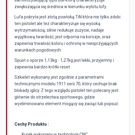
samołożyskującą typu bull którą charakteryzuje
zwiększająca się średnica w kierunku wylotu lufy.
Lufa pokryta jest złotą powłoką TiN która nie tylko zdobi
ten pistolet ale też charakteryzuje się wysoką
wytrzymałością, silnie redukuje zużycie, nadaje
wyjątkową twardość, jest odporna na korozje, oraz
zapewnia trwałość koloru i ochronę w niesprzyjających
warunkach pogodowych.
Spust o oporze 1,13kg - 1,27kg jest lekki, przyjemny i
zapewnia bardzo krótki reset.
Szkielet wykonany jest zgodnie z parametrami
technicznymi modelu 1911 serii 70, który cechuje brak
blokady iglicy. Z tego względu pistolet ten polecany jest
głównie do strzelectwa sportowego, gdzie
wyeliminowano element mogący się zaciąć lub popsuć.
Cechy Produktu :
Kurek wykonany w technologii CNC