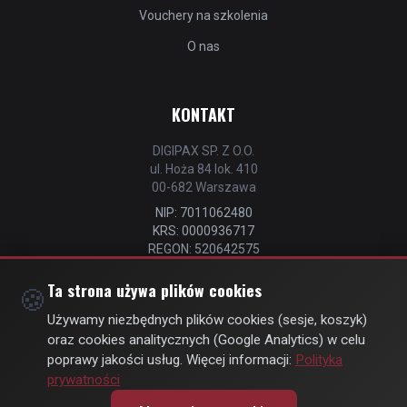
Vouchery na szkolenia
O nas
KONTAKT
DIGIPAX SP. Z O.O.
ul. Hoża 84 lok. 410
00-682 Warszawa
NIP: 7011062480
KRS: 0000936717
REGON: 520642575
📧
kontakt@strefastrzelca.pl
Ta strona używa plików cookies
🍪
📞 732 106 076
Używamy niezbędnych plików cookies (sesje, koszyk)
oraz cookies analitycznych (Google Analytics) w celu
poprawy jakości usług. Więcej informacji:
Polityka
prywatności
© Copyright 2026 | by
DIGIPAX
| All Rights Reserved