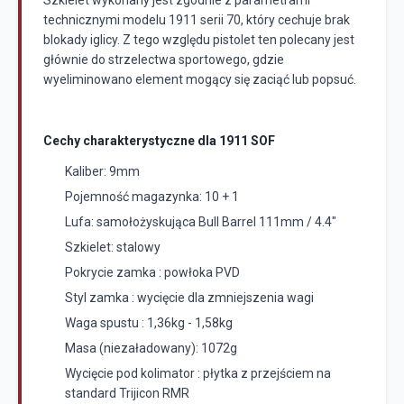
Szkielet wykonany jest zgodnie z parametrami
technicznymi modelu 1911 serii 70, który cechuje brak
blokady iglicy. Z tego względu pistolet ten polecany jest
głównie do strzelectwa sportowego, gdzie
wyeliminowano element mogący się zaciąć lub popsuć.
Cechy charakterystyczne dla 1911 SOF
Kaliber: 9mm
Pojemność magazynka: 10 + 1
Lufa: samołożyskująca Bull Barrel 111mm / 4.4"
Szkielet: stalowy
Pokrycie zamka : powłoka PVD
Styl zamka : wycięcie dla zmniejszenia wagi
Waga spustu : 1,36kg - 1,58kg
Masa (niezaładowany): 1072g
Wycięcie pod kolimator : płytka z przejściem na
standard Trijicon RMR