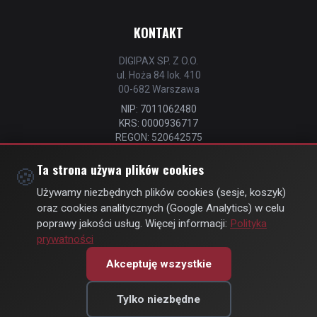
KONTAKT
DIGIPAX SP. Z O.O.
ul. Hoża 84 lok. 410
00-682 Warszawa
NIP: 7011062480
KRS: 0000936717
REGON: 520642575
📧
kontakt@strefastrzelca.pl
Ta strona używa plików cookies
🍪
📞 732 106 076
Używamy niezbędnych plików cookies (sesje, koszyk)
oraz cookies analitycznych (Google Analytics) w celu
poprawy jakości usług. Więcej informacji:
Polityka
prywatności
© Copyright 2026 | by
DIGIPAX
| All Rights Reserved
Akceptuję wszystkie
🍪 Zmień ustawienia prywatności
Tylko niezbędne