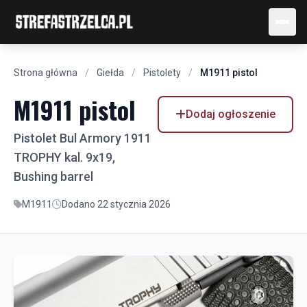
Strona główna
/
Giełda
/
Pistolety
/
M1911 pistol
M1911 pistol
Dodaj ogłoszenie
Pistolet Bul Armory 1911
TROPHY kal. 9x19,
Bushing barrel
M1911
Dodano 22 stycznia 2026