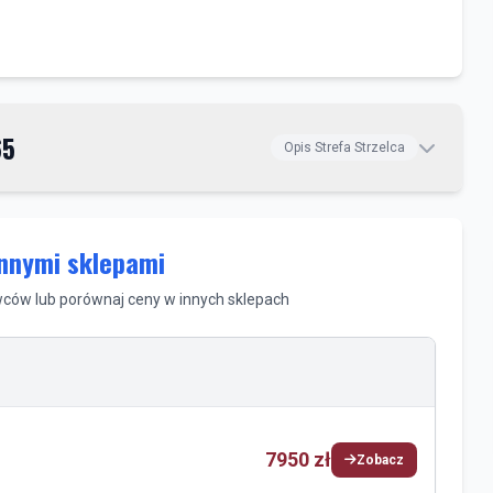
65
Opis Strefa Strzelca
innymi sklepami
ów lub porównaj ceny w innych sklepach
7950 zł
Zobacz