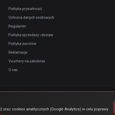
Polityka prywatności
Ochrona danych osobowych
Regulamin
Polityka sprzedaży i dostaw
Polityka zwrotów
Reklamacje
Vouchery na szkolenia
O nas
© Copyright 2026 | by
DIGIPAX
| All Rights Reserved
🍪 Zmień ustawienia prywatności
) oraz cookies analitycznych (Google Analytics) w celu poprawy
i