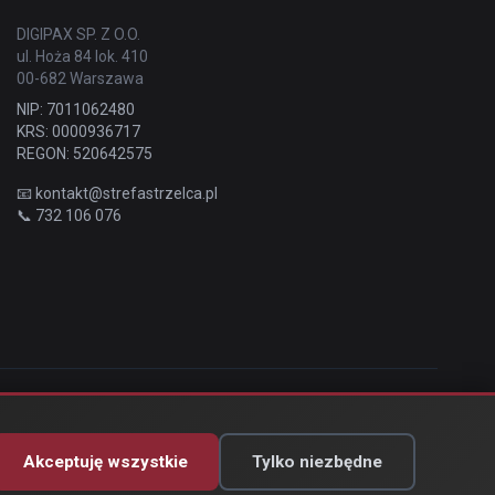
DIGIPAX SP. Z O.O.
ul. Hoża 84 lok. 410
00-682 Warszawa
NIP: 7011062480
KRS: 0000936717
REGON: 520642575
📧
kontakt@strefastrzelca.pl
📞 732 106 076
Akceptuję wszystkie
Tylko niezbędne