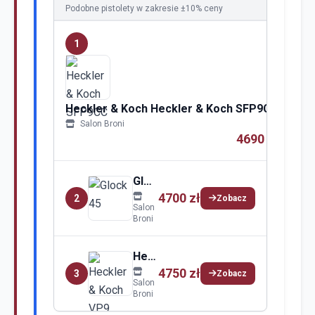
Podobne pistolety w zakresie ±10% ceny
1
Zoba
Heckler & Koch Heckler & Koch SFP9CC
Salon Broni
4690 zł
Glock Glock 45
4700 zł
2
Zobacz
Salon
Broni
Heckler Heckler & Koch VP9
4750 zł
3
Zobacz
Salon
Broni