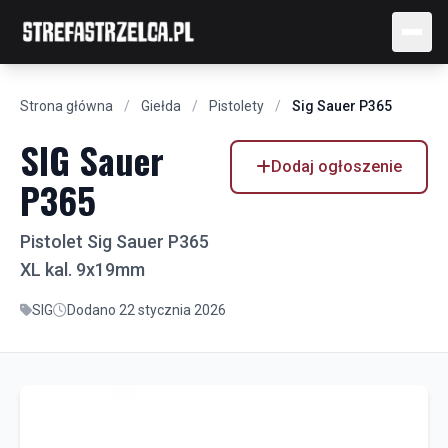
Strona główna
/
Giełda
/
Pistolety
/
Sig Sauer P365
SIG Sauer
Dodaj ogłoszenie
P365
Pistolet Sig Sauer P365
XL kal. 9x19mm
SIG
Dodano 22 stycznia 2026