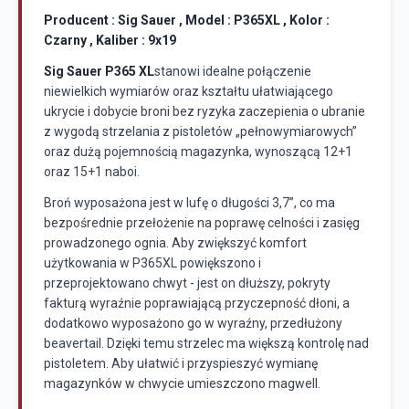
Producent : Sig Sauer , Model : P365XL , Kolor :
Czarny , Kaliber : 9x19
Sig Sauer P365 XL
stanowi idealne połączenie
niewielkich wymiarów oraz kształtu ułatwiającego
ukrycie i dobycie broni bez ryzyka zaczepienia o ubranie
z wygodą strzelania z pistoletów „pełnowymiarowych”
oraz dużą pojemnością magazynka, wynoszącą 12+1
oraz 15+1 naboi.
Broń wyposażona jest w lufę o długości 3,7”, co ma
bezpośrednie przełożenie na poprawę celności i zasięg
prowadzonego ognia. Aby zwiększyć komfort
użytkowania w P365XL powiększono i
przeprojektowano chwyt - jest on dłuższy, pokryty
fakturą wyraźnie poprawiającą przyczepność dłoni, a
dodatkowo wyposażono go w wyraźny, przedłużony
beavertail. Dzięki temu strzelec ma większą kontrolę nad
pistoletem. Aby ułatwić i przyspieszyć wymianę
magazynków w chwycie umieszczono magwell.