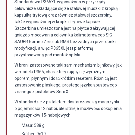
Standardowo P365XL wyposażono w przyrządy
celownicze składające się ze stalowej muszki z kropką i
kapsułką trytową oraz również stalowej szczerbiny,
także wyposażonej w kropki i trytowe kapsułki.
Szczerbina umieszczona jest na płytce zakrywającej
gniazdo mocowania celownika kolimatorowego SIG
SAUER Romeo Zero lub RMS beż żadnych przeróbek i
modyfikacji, a więc P365XL jest platformą
przystosowaną pod montaż optyki.
W broni zastosowano taki sam mechanizm bijnikowy, jak
w modelu P365, charakteryzujący się wyraźnym
oporem, płynnym i dość krótkim resetem. Różnicą jest
zastosowanie płaskiego, prostego języka spustowego
znanego z pistoletów Serii X.
W standardzie z pistoletem dostarczane są magazynki
o pojemności 12 naboi, ale istnieje możliwość dokupienia
magazynków 15-nabojowych.
Masa: 588 g
Kaliber: 9x19