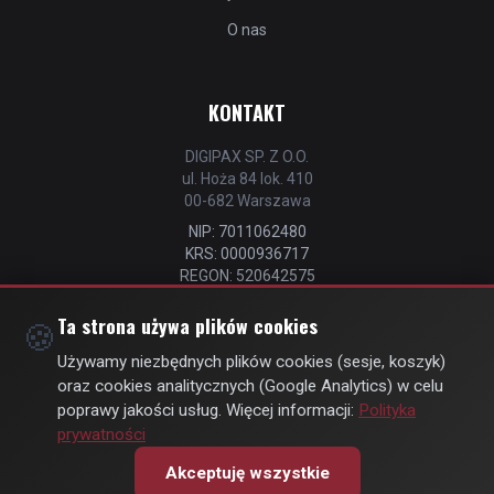
O nas
KONTAKT
DIGIPAX SP. Z O.O.
ul. Hoża 84 lok. 410
00-682 Warszawa
NIP: 7011062480
KRS: 0000936717
REGON: 520642575
📧
kontakt@strefastrzelca.pl
Ta strona używa plików cookies
🍪
📞 732 106 076
Używamy niezbędnych plików cookies (sesje, koszyk)
oraz cookies analitycznych (Google Analytics) w celu
poprawy jakości usług. Więcej informacji:
Polityka
prywatności
© Copyright 2026 | by
DIGIPAX
| All Rights Reserved
Akceptuję wszystkie