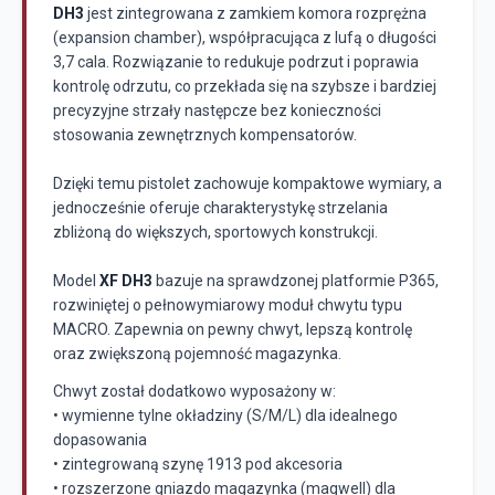
DH3
jest zintegrowana z zamkiem komora rozprężna
(expansion chamber), współpracująca z lufą o długości
3,7 cala. Rozwiązanie to redukuje podrzut i poprawia
kontrolę odrzutu, co przekłada się na szybsze i bardziej
precyzyjne strzały następcze bez konieczności
stosowania zewnętrznych kompensatorów.
Dzięki temu pistolet zachowuje kompaktowe wymiary, a
jednocześnie oferuje charakterystykę strzelania
zbliżoną do większych, sportowych konstrukcji.
Model
XF DH3
bazuje na sprawdzonej platformie P365,
rozwiniętej o pełnowymiarowy moduł chwytu typu
MACRO. Zapewnia on pewny chwyt, lepszą kontrolę
oraz zwiększoną pojemność magazynka.
Chwyt został dodatkowo wyposażony w:
• wymienne tylne okładziny (S/M/L) dla idealnego
dopasowania
• zintegrowaną szynę 1913 pod akcesoria
• rozszerzone gniazdo magazynka (magwell) dla