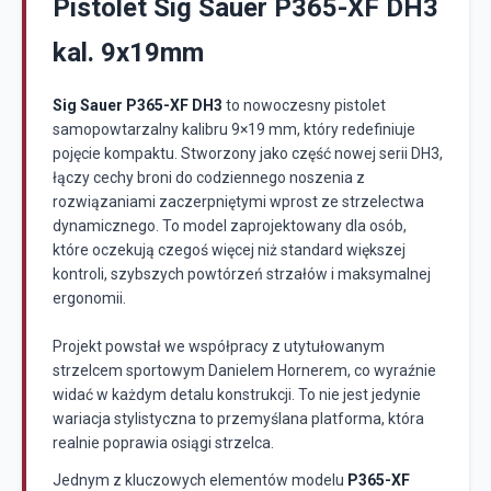
Pistolet Sig Sauer P365-XF DH3
kal. 9x19mm
Sig Sauer P365-XF DH3
to nowoczesny pistolet
samopowtarzalny kalibru 9×19 mm, który redefiniuje
pojęcie kompaktu. Stworzony jako część nowej serii DH3,
łączy cechy broni do codziennego noszenia z
rozwiązaniami zaczerpniętymi wprost ze strzelectwa
dynamicznego. To model zaprojektowany dla osób,
które oczekują czegoś więcej niż standard większej
kontroli, szybszych powtórzeń strzałów i maksymalnej
ergonomii.
Projekt powstał we współpracy z utytułowanym
strzelcem sportowym Danielem Hornerem, co wyraźnie
widać w każdym detalu konstrukcji. To nie jest jedynie
wariacja stylistyczna to przemyślana platforma, która
realnie poprawia osiągi strzelca.
Jednym z kluczowych elementów modelu
P365-XF