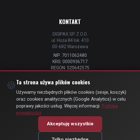
KONTAKT
DIGIPAX SP. Z O.O.
ul. Hoża 84 lok. 410
00-682 Warszawa
NIP: 7011062480
KRS: 0000936717
REGON: 520642575
📧
kontakt@strefastrzelca.pl
Ta strona używa plików cookies
🍪
📞 732 106 076
Używamy niezbędnych plików cookies (sesje, koszyk)
oraz cookies analitycznych (Google Analytics) w celu
poprawy jakości usług. Więcej informacji:
Polityka
prywatności
© Copyright 2026 | by
DIGIPAX
| All Rights Reserved
Akceptuję wszystkie
🍪 Zmień ustawienia prywatności
Tylko niezbędne