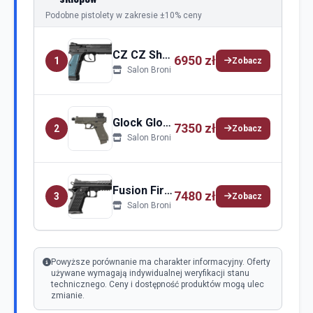
Podobne pistolety w zakresie ±10% ceny
CZ CZ Shadow 2
6950 zł
1
Zobacz
Salon Broni
Glock Glock 45
7350 zł
2
Zobacz
Salon Broni
Fusion Firearms Fusion Firearms 1911 XP Pro
7480 zł
3
Zobacz
Salon Broni
Powyższe porównanie ma charakter informacyjny. Oferty
używane wymagają indywidualnej weryfikacji stanu
technicznego. Ceny i dostępność produktów mogą ulec
zmianie.