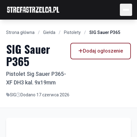
Strona główna
/
Giełda
/
Pistolety
/
SIG Sauer P365
SIG Sauer
Dodaj ogłoszenie
P365
Pistolet Sig Sauer P365-
XF DH3 kal. 9x19mm
SIG
Dodano 17 czerwca 2026