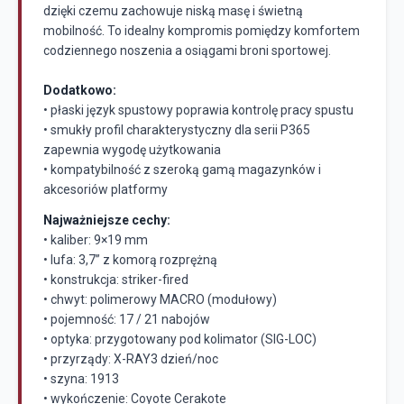
dzięki czemu zachowuje niską masę i świetną
mobilność. To idealny kompromis pomiędzy komfortem
codziennego noszenia a osiągami broni sportowej.
Dodatkowo:
• płaski język spustowy poprawia kontrolę pracy spustu
• smukły profil charakterystyczny dla serii P365
zapewnia wygodę użytkowania
• kompatybilność z szeroką gamą magazynków i
akcesoriów platformy
Najważniejsze cechy:
• kaliber: 9×19 mm
• lufa: 3,7” z komorą rozprężną
• konstrukcja: striker-fired
• chwyt: polimerowy MACRO (modułowy)
• pojemność: 17 / 21 nabojów
• optyka: przygotowany pod kolimator (SIG-LOC)
• przyrządy: X-RAY3 dzień/noc
• szyna: 1913
• wykończenie: Coyote Cerakote