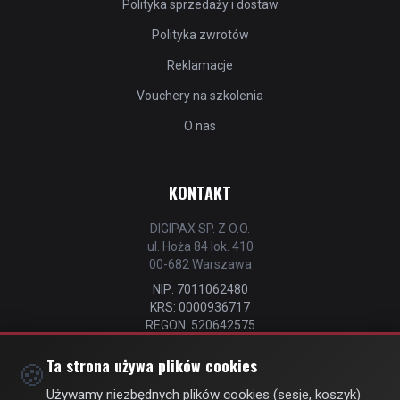
Polityka sprzedaży i dostaw
Polityka zwrotów
Reklamacje
Vouchery na szkolenia
O nas
KONTAKT
DIGIPAX SP. Z O.O.
ul. Hoża 84 lok. 410
00-682 Warszawa
NIP: 7011062480
KRS: 0000936717
REGON: 520642575
📧
kontakt@strefastrzelca.pl
Ta strona używa plików cookies
🍪
📞 732 106 076
Używamy niezbędnych plików cookies (sesje, koszyk)