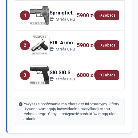
Springfield Springfield Armory Echelon
5900 zł
1
Zobacz
Strefa Celu
BUL Armory BUL Armory AXE C
5900 zł
2
Zobacz
Strefa Celu
SIG SIG Sauer P365
6000 zł
3
Zobacz
Strefa Celu
Powyższe porównanie ma charakter informacyjny. Oferty
używane wymagają indywidualnej weryfikacji stanu
technicznego. Ceny i dostępność produktów mogą ulec
zmianie.