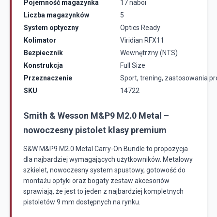
Pojemność magazynka
17 naboi
Liczba magazynków
5
System optyczny
Optics Ready
Kolimator
Viridian RFX11
Bezpiecznik
Wewnętrzny (NTS)
Konstrukcja
Full Size
Przeznaczenie
Sport, trening, zastosowania p
SKU
14722
Smith & Wesson M&P9 M2.0 Metal –
nowoczesny pistolet klasy premium
S&W M&P9 M2.0 Metal Carry-On Bundle to propozycja
dla najbardziej wymagających użytkowników. Metalowy
szkielet, nowoczesny system spustowy, gotowość do
montażu optyki oraz bogaty zestaw akcesoriów
sprawiają, że jest to jeden z najbardziej kompletnych
pistoletów 9 mm dostępnych na rynku.