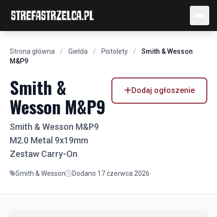
Strona główna
/
Giełda
/
Pistolety
/
Smith & Wesson
M&P9
Smith &
Dodaj ogłoszenie
Wesson M&P9
Smith & Wesson M&P9
M2.0 Metal 9x19mm
Zestaw Carry-On
Smith & Wesson
Dodano 17 czerwca 2026