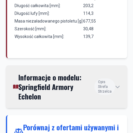
Długość całkowita [mm]:
203,2
Długość lufy [mm]:
114,3
Masa niezaładowanego pistoletu [g]
677,55
Szerokość [mm]:
30,48
Wysokość całkowita [mm]:
139,7
Informacje o modelu:
Opis
Springfield Armory
Strefa
Strzelca
Echelon
Porównaj z ofertami używanymi i