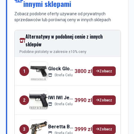
innymi sklepami
Zobacz podobne oferty używane od prywatnych
sprzedawców lub porównaj ceny w innych sklepach
Alternatywy w podobnej cenie z innych
sklepów
Podobne pistolety w zakresie ±10% ceny
Glock Glock 49
3800 zł
1
Zobacz
Strefa Celu
IWI IWI Jericho 941
3990 zł
2
Zobacz
Strefa Celu
Beretta Beretta 80X
3999 zł
3
Zobacz
Strefa Celu