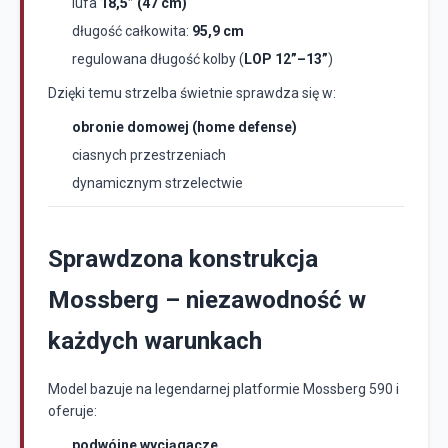
lufa
18,5” (47 cm)
długość całkowita:
95,9 cm
regulowana długość kolby (
LOP 12”–13”
)
Dzięki temu strzelba świetnie sprawdza się w:
obronie domowej (home defense)
ciasnych przestrzeniach
dynamicznym strzelectwie
Sprawdzona konstrukcja
Mossberg – niezawodność w
każdych warunkach
Model bazuje na legendarnej platformie Mossberg 590 i
oferuje:
podwójne wyciągacze