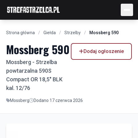
Strona główna
/
Giełda
/
Strzelby
/
Mossberg 590
Mossberg 590
Dodaj ogłoszenie
Mossberg - Strzelba
powtarzalna 590S
Compact OR 18,5" BLK
kal. 12/76
Mossberg
Dodano 17 czerwca 2026