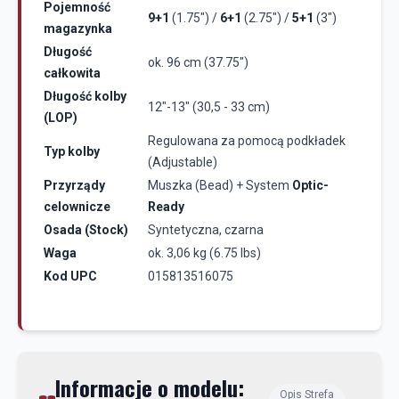
Pojemność
9+1
(1.75") /
6+1
(2.75") /
5+1
(3")
magazynka
Długość
ok. 96 cm (37.75")
całkowita
Długość kolby
12"-13" (30,5 - 33 cm)
(LOP)
Regulowana za pomocą podkładek
Typ kolby
(Adjustable)
Przyrządy
Muszka (Bead) + System
Optic-
celownicze
Ready
Osada (Stock)
Syntetyczna, czarna
Waga
ok. 3,06 kg (6.75 lbs)
Kod UPC
015813516075
Informacje o modelu:
Opis Strefa