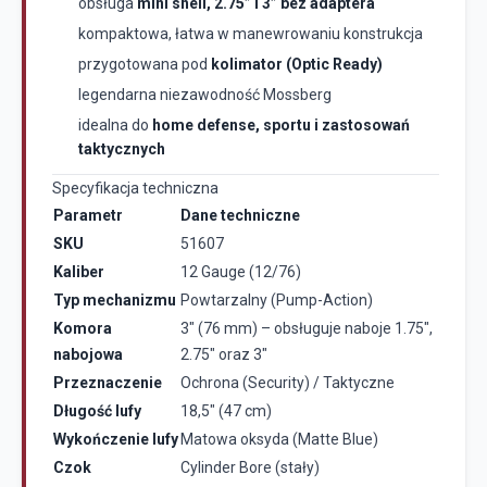
obsługa
mini shell, 2.75” i 3” bez adaptera
kompaktowa, łatwa w manewrowaniu konstrukcja
przygotowana pod
kolimator (Optic Ready)
legendarna niezawodność Mossberg
idealna do
home defense, sportu i zastosowań
taktycznych
Specyfikacja techniczna
Parametr
Dane techniczne
SKU
51607
Kaliber
12 Gauge (12/76)
Typ mechanizmu
Powtarzalny (Pump-Action)
Komora
3" (76 mm) – obsługuje naboje 1.75",
nabojowa
2.75" oraz 3"
Przeznaczenie
Ochrona (Security) / Taktyczne
Długość lufy
18,5" (47 cm)
Wykończenie lufy
Matowa oksyda (Matte Blue)
Czok
Cylinder Bore (stały)