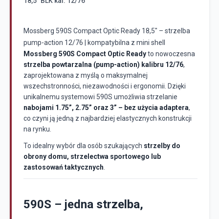
18,5" BLK kal. 12/76
Mossberg 590S Compact Optic Ready 18,5" – strzelba
pump-action 12/76 | kompatybilna z mini shell
Mossberg 590S Compact Optic Ready
to nowoczesna
strzelba powtarzalna (pump-action) kalibru 12/76
,
zaprojektowana z myślą o maksymalnej
wszechstronności, niezawodności i ergonomii. Dzięki
unikalnemu systemowi 590S umożliwia strzelanie
nabojami 1.75”, 2.75” oraz 3” – bez użycia adaptera
,
co czyni ją jedną z najbardziej elastycznych konstrukcji
na rynku.
To idealny wybór dla osób szukających
strzelby do
obrony domu, strzelectwa sportowego lub
zastosowań taktycznych
.
590S – jedna strzelba,