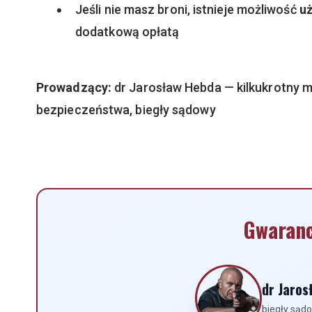
Jeśli nie masz broni, istnieje możliwość
uż
dodatkową opłatą
Prowadzący:
dr Jarosław Hebda — kilkukrotny mi
bezpieczeństwa, biegły sądowy
Gwaranc
dr Jaros
biegły sąd