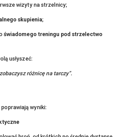
rwsze wizyty na strzelnicy;
zalnego skupienia
;
do
świadomego treningu pod strzelectwo
olą usłyszeć:
 zobaczysz różnicę na tarczy”.
 poprawiają wyniki:
aktyczne
olować broń, od krótkich po średnie dystanse.