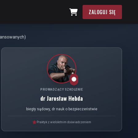
ZALOGUJ SIĘ
awansowanych)
PROWADZĄCY SZKOLENIE
dr Jarosław Hebda
biegły sądowy, dr nauk o bezpieczeństwie
Praktyk z wieloletnim doświadczeniem