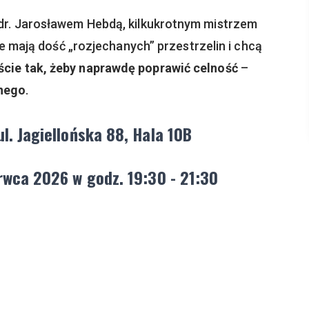
dr. Jarosławem Hebdą, kilkukrotnym mistrzem
ale mają dość „rozjechanych” przestrzelin i chcą
uście tak, żeby naprawdę poprawić celność
–
znego
.
ul. Jagiellońska 88, Hala 10B
rwca 2026 w godz. 19:30 - 21:30