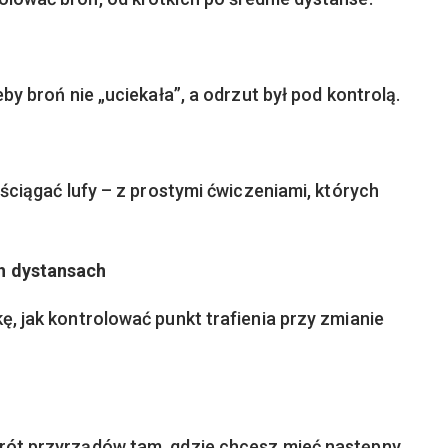
eby broń nie „uciekała”, a odrzut był pod kontrolą.
 ściągać lufy – z prostymi ćwiczeniami, których
h dystansach
ę, jak kontrolować punkt trafienia przy zmianie
wrót przyrządów tam, gdzie chcesz mieć następny