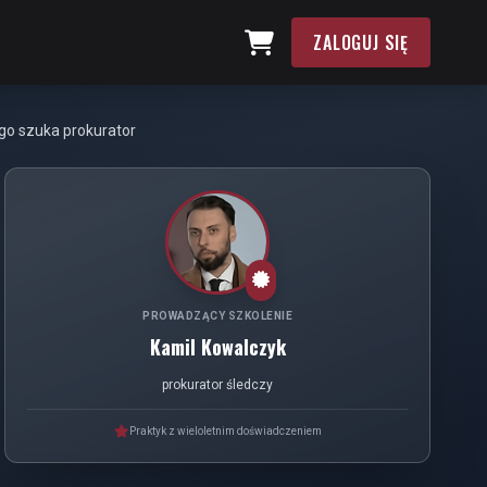
ZALOGUJ SIĘ
ego szuka prokurator
PROWADZĄCY SZKOLENIE
Kamil Kowalczyk
prokurator śledczy
Praktyk z wieloletnim doświadczeniem