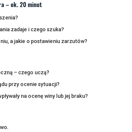
ra – ok. 20 minut
szenia?
ania zadaje i czego szuka?
iu, a jakie o postawieniu zarzutów?
eczną – czego uczą?
ądu przy ocenie sytuacji?
pływały na ocenę winy lub jej braku?
ywo.