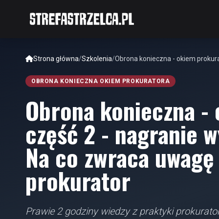
Strona główna
/
Szkolenia
/
Obrona konieczna - okiem prokura
OBRONA KONIECZNA OKIEM PROKURATORA
Obrona konieczna -
część 2 - nagranie w
Na co zwraca uwagę 
prokurator
Prawie 2 godziny wiedzy z praktyki prokurator