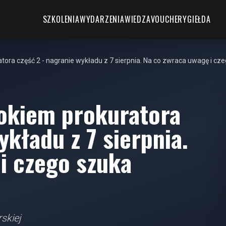
SZKOLENIA
WYDARZENIA
WIEDZA
VOUCHERY
GIEŁDA
tora część 2 - nagranie wykładu z 7 sierpnia. Na co zwraca uwagę i cz
 okiem prokuratora
ykładu z 7 sierpnia.
i czego szuka
skiej