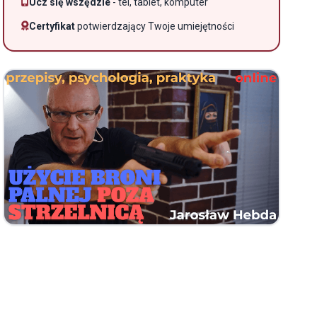
Ucz się wszędzie
- tel, tablet, komputer
Certyfikat
potwierdzający Twoje umiejętności