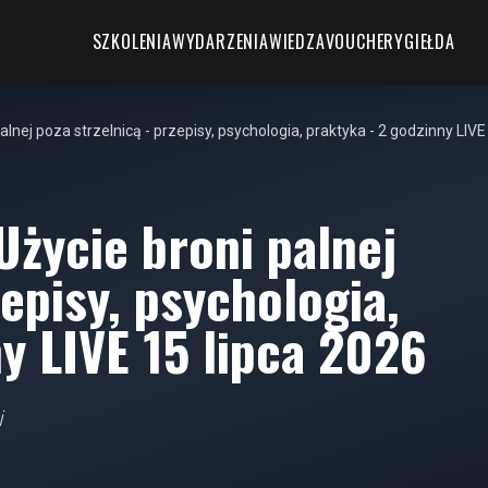
SZKOLENIA
WYDARZENIA
WIEDZA
VOUCHERY
GIEŁDA
lnej poza strzelnicą - przepisy, psychologia, praktyka - 2 godzinny LIVE
Użycie broni palnej
zepisy, psychologia,
y LIVE 15 lipca 2026
i