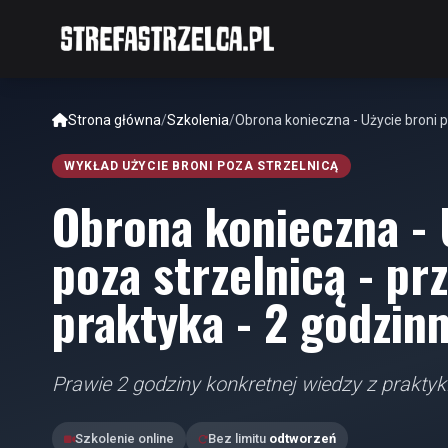
Strona główna
/
Szkolenia
/
Obrona konieczna - Użycie broni pa
WYKŁAD UŻYCIE BRONI POZA STRZELNICĄ
Obrona konieczna - 
poza strzelnicą - pr
praktyka - 2 godzinn
Prawie 2 godziny konkretnej wiedzy z praktyk
Szkolenie online
Bez limitu
odtworzeń