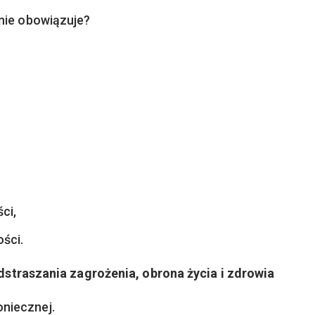
 nie obowiązuje?
ci,
ści.
straszania zagrożenia, obrona życia i zdrowia
niecznej.