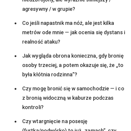
agresywny / w grupie?
Co jeśli napastnik ma nóż, ale jest kilka
metrów ode mnie — jak ocenia się dystans i
realność ataku?
Jak wygląda obrona konieczna, gdy bronię
osoby trzeciej, a potem okazuje się, że „to
była kłótnia rodzinna”?
Czy mogę bronić się w samochodzie — i co
z bronią widoczną w kaburze podczas
kontroli?
Czy wtargnięcie na posesję
(furtka/podwórko) to już „zamach”, czy