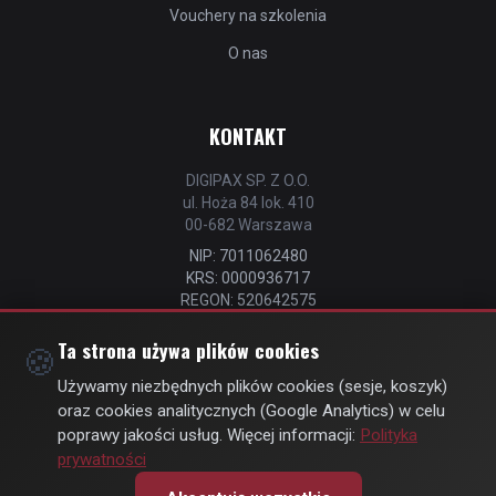
Vouchery na szkolenia
O nas
KONTAKT
DIGIPAX SP. Z O.O.
ul. Hoża 84 lok. 410
00-682 Warszawa
NIP: 7011062480
KRS: 0000936717
REGON: 520642575
📧
kontakt@strefastrzelca.pl
Ta strona używa plików cookies
🍪
📞 732 106 076
Używamy niezbędnych plików cookies (sesje, koszyk)
oraz cookies analitycznych (Google Analytics) w celu
poprawy jakości usług. Więcej informacji:
Polityka
prywatności
© Copyright 2026 | by
DIGIPAX
| All Rights Reserved