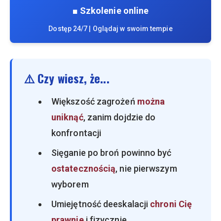
■ Szkolenie online
Dostęp 24/7 | Oglądaj w swoim tempie
⚠️ Czy wiesz, że...
Większość zagrożeń
można
uniknąć
, zanim dojdzie do
konfrontacji
Sięganie po broń powinno być
ostatecznością
, nie pierwszym
wyborem
Umiejętność deeskalacji
chroni Cię
prawnie
i fizycznie