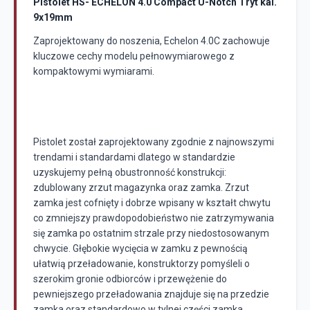
Pistolet HS- ECHELON 4.0 Compact U-Notch Tryt kal.
9x19mm
Zaprojektowany do noszenia, Echelon 4.0C zachowuje
kluczowe cechy modelu pełnowymiarowego z
kompaktowymi wymiarami.
Pistolet został zaprojektowany zgodnie z najnowszymi
trendami i standardami dlatego w standardzie
uzyskujemy pełną obustronność konstrukcji:
zdublowany zrzut magazynka oraz zamka. Zrzut
zamka jest cofnięty i dobrze wpisany w kształt chwytu
co zmniejszy prawdopodobieństwo nie zatrzymywania
się zamka po ostatnim strzale przy niedostosowanym
chwycie. Głębokie wycięcia w zamku z pewnością
ułatwią przeładowanie, konstruktorzy pomyśleli o
szerokim gronie odbiorców i przewężenie do
pewniejszego przeładowania znajduje się na przedzie
zamka oraz standardowo w tylnej części zamka.