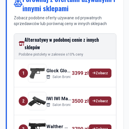
innymi sklepami
Zobacz podobne oferty używane od prywatnych
sprzedawców lub porównaj ceny w innych sklepach
Alternatywy w podobnej cenie z innych
sklepów
Podobne pistolety w zakresie ±10% ceny
Glock Glock 19
3399 zł
1
Zobacz
Salon Broni
IWI IWI Masada
3500 zł
2
Zobacz
Salon Broni
Walther Walther PDP
3790 zł
3
Zobacz